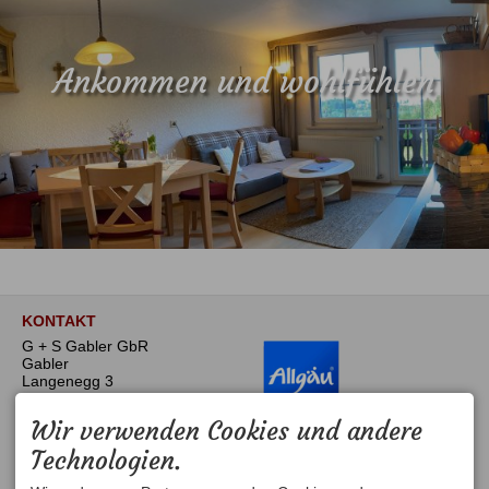
Ankommen und wohlfühlen
KONTAKT
G + S Gabler GbR
Gabler
Langenegg 3
87448 Waltenhofen /
Martinszell
Wir verwenden Cookies und andere
DEUTSCHLAND
Tel.
+49 8379 7524
Technologien.
Fax +49 8379 929 826
gablerhof@t-online.de